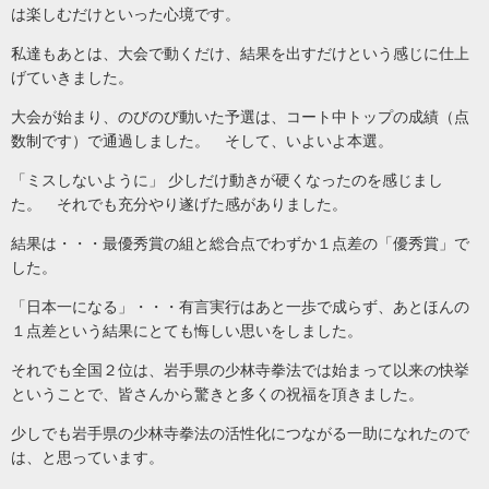
は楽しむだけといった心境です。
私達もあとは、大会で動くだけ、結果を出すだけという感じに仕上
げていきました。
大会が始まり、のびのび動いた予選は、コート中トップの成績（点
数制です）で通過しました。 そして、いよいよ本選。
「ミスしないように」 少しだけ動きが硬くなったのを感じまし
た。 それでも充分やり遂げた感がありました。
結果は・・・最優秀賞の組と総合点でわずか１点差の「優秀賞」で
した。
「日本一になる」・・・有言実行はあと一歩で成らず、あとほんの
１点差という結果にとても悔しい思いをしました。
それでも全国２位は、岩手県の少林寺拳法では始まって以来の快挙
ということで、皆さんから驚きと多くの祝福を頂きました。
少しでも岩手県の少林寺拳法の活性化につながる一助になれたので
は、と思っています。