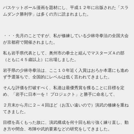
バスケットボール漫画を題材にし、平成１２年に出版された「スラ
ムダンク勝利学」は多くの方に読まれました。
・・・先月のことですが、私が修練している少林寺拳法の全国大会
が京都府で開催されました。
私も岩手県代表として、奥州市の拳士と組んでマスターズＡの部
（ともに４５歳以上）に出場しました。
岩手県の少林寺拳法は、ここ１０年近く入賞はおろか本選にも進め
ず予選落ちで、全国的にレベルは低く言われてきました。
そんな評価を打破すべく、私達は最優秀賞を獲ることに目標を定
め、「岩手に日本一を！ プロジェクト」と勝手に命名して、
２月末から月に２～４回ほど（お互い遠いので）演武の修練を重ね
てきました。
目標を高くもった故に、演武構成を何十回も粘り強く練り直し、動
き方や間合、布陣や武的要素などの研究をしてきました。