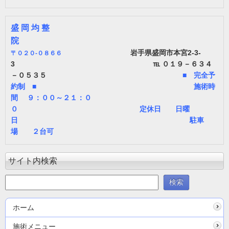
盛 岡 均 整
院
岩手県盛岡市本宮2-3-
〒
０２０-０８６６
3 ℡ ０１９－６３４
－０５３５
■ 完全予
約制 ■ 施術時
間 ９：００～２１：０
０ 定休日 日曜
日 駐車
場 ２台可
サイト内検索
ホーム
施術メニュー