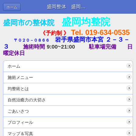
盛岡整体 盛岡均整院のブログ２４ | ブログ
ホーム
盛岡均整院
盛岡市の整体院
Tel. 019-634-0535
《予約制 》
岩手県盛岡市本宮 ２－３－
〒０２０－０８６６
３
施術時間
9:00~21:00
駐車場完備
日
曜定休日
ホーム
施術メニュー
均整術とは
自然治癒力の大切さ
ごあいさつ
プロフィール
マップ＆写真