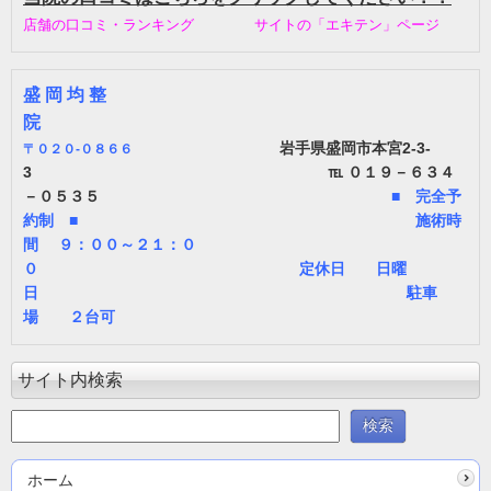
店舗の口コミ・ランキング サイトの「エキテン」ページ
盛 岡 均 整
院
岩手県盛岡市本宮2-3-
〒
０２０-０８６６
3 ℡ ０１９－６３４
－０５３５
■ 完全予
約制 ■ 施術時
間 ９：００～２１：０
０ 定休日 日曜
日 駐車
場 ２台可
サイト内検索
ホーム