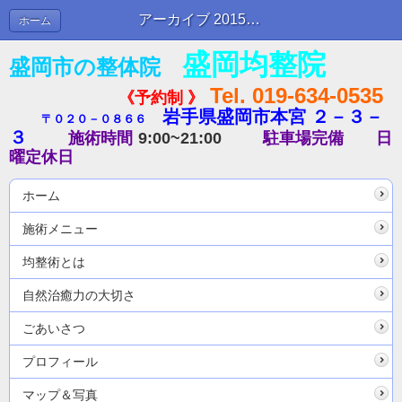
アーカイブ 2015年04月 | ブログ
ホーム
盛岡均整院
盛岡市の整体院
Tel. 019-634-0535
《予約制 》
岩手県盛岡市本宮 ２－３－
〒０２０－０８６６
３
施術時間
9:00~21:00
駐車場完備
日
曜定休日
ホーム
施術メニュー
均整術とは
自然治癒力の大切さ
ごあいさつ
プロフィール
マップ＆写真