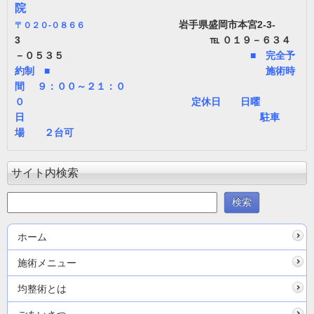
院
岩手県盛岡市本宮2-3-
〒
０２０-０８６６
3 ℡ ０１９－６３４
－０５３５
■ 完全予
約制 ■ 施術時
間 ９：００～２１：０
０ 定休日 日曜
日 駐車
場 ２台可
サイト内検索
ホーム
施術メニュー
均整術とは