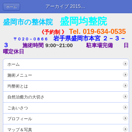
アーカイブ 2015年12月 | ブログ
ホーム
盛岡均整院
盛岡市の整体院
Tel. 019-634-0535
《予約制 》
岩手県盛岡市本宮 ２－３－
〒０２０－０８６６
３
施術時間
9:00~21:00
駐車場完備
日
曜定休日
ホーム
施術メニュー
均整術とは
自然治癒力の大切さ
ごあいさつ
プロフィール
マップ＆写真