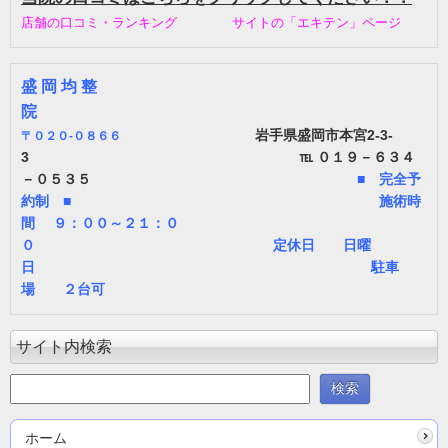
店舗の口コミ・ランキング サイトの「エキテン」ページ
盛 岡 均 整
院
岩手県盛岡市本宮2-3-
〒
０２０-０８６６
3 ℡ ０１９－６３４
－０５３５
■ 完全予
約制 ■ 施術時
間 ９：００～２１：０
０ 定休日 日曜
日 駐車
場 ２台可
サイト内検索
ホーム