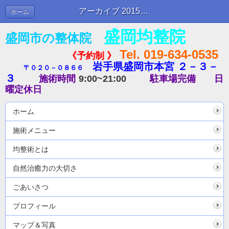
アーカイブ 2015年01月 | ブログ
ホーム
盛岡均整院
盛岡市の整体院
Tel. 019-634-0535
《予約制 》
岩手県盛岡市本宮 ２－３－
〒０２０－０８６６
３
施術時間
9:00~21:00
駐車場完備
日
曜定休日
ホーム
施術メニュー
均整術とは
自然治癒力の大切さ
ごあいさつ
プロフィール
マップ＆写真