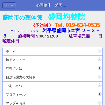
盛岡整体 盛岡均整院のブログ１３ | ブログ
ホーム
盛岡均整院
盛岡市の整体院
Tel. 019-634-0535
《予約制 》
岩手県盛岡市本宮 ２－３－
〒０２０－０８６６
３
施術時間
9:00~21:00
駐車場完備
日
曜定休日
ホーム
施術メニュー
均整術とは
自然治癒力の大切さ
ごあいさつ
プロフィール
マップ＆写真