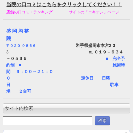
当院の口コミはこちらをクリックしてください！！
店舗の口コミ・ランキング サイトの「エキテン」ページ
盛 岡 均 整
院
岩手県盛岡市本宮2-3-
〒
０２０-０８６６
3 ℡ ０１９－６３４
－０５３５
■ 完全予
約制 ■ 施術時
間 ９：００～２１：０
０ 定休日 日曜
日 駐車
場 ２台可
サイト内検索