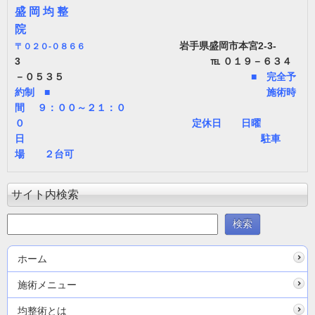
盛 岡 均 整
院
岩手県盛岡市本宮2-3-
〒
０２０-０８６６
3 ℡ ０１９－６３４
－０５３５
■ 完全予
約制 ■ 施術時
間 ９：００～２１：０
０ 定休日 日曜
日 駐車
場 ２台可
サイト内検索
ホーム
施術メニュー
均整術とは