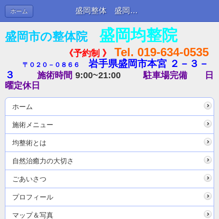
盛岡整体 盛岡均整院のブログ２０ | ブログ
ホーム
盛岡均整院
盛岡市の整体院
Tel. 019-634-0535
《予約制 》
岩手県盛岡市本宮 ２－３－
〒０２０－０８６６
３
施術時間
9:00~21:00
駐車場完備
日
曜定休日
ホーム
施術メニュー
均整術とは
自然治癒力の大切さ
ごあいさつ
プロフィール
マップ＆写真