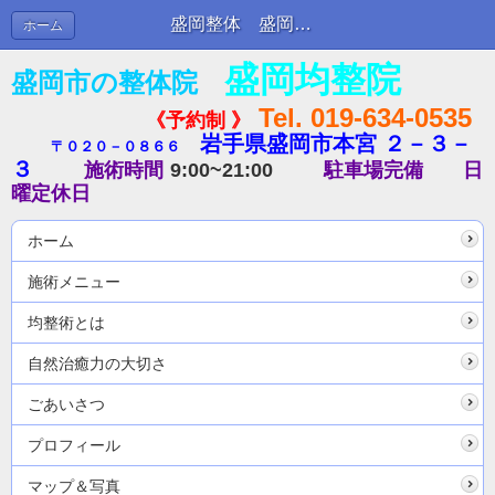
盛岡整体 盛岡均整院のブログ ４ | ブログ
ホーム
盛岡均整院
盛岡市の整体院
Tel. 019-634-0535
《予約制 》
岩手県盛岡市本宮 ２－３－
〒０２０－０８６６
３
施術時間
9:00~21:00
駐車場完備
日
曜定休日
ホーム
施術メニュー
均整術とは
自然治癒力の大切さ
ごあいさつ
プロフィール
マップ＆写真