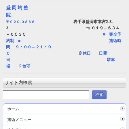
盛 岡 均 整
院
岩手県盛岡市本宮2-3-
〒
０２０-０８６６
3 ℡ ０１９－６３４
－０５３５
■ 完全予
約制 ■ 施術時
間 ９：００～２１：０
０ 定休日 日曜
日 駐車
場 ２台可
サイト内検索
ホーム
施術メニュー