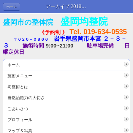
アーカイブ 2018年05月 | ブログ
ホーム
盛岡均整院
盛岡市の整体院
Tel. 019-634-0535
《予約制 》
岩手県盛岡市本宮 ２－３－
〒０２０－０８６６
３
施術時間
9:00~21:00
駐車場完備
日
曜定休日
ホーム
施術メニュー
均整術とは
自然治癒力の大切さ
ごあいさつ
プロフィール
マップ＆写真