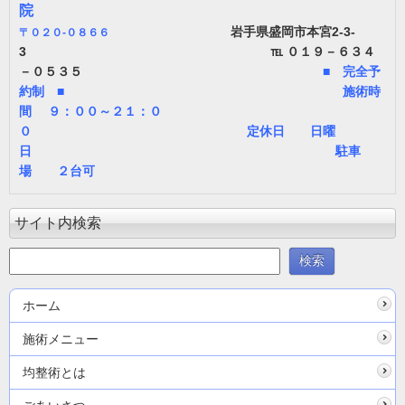
院
岩手県盛岡市本宮2-3-
〒
０２０-０８６６
3 ℡ ０１９－６３４
－０５３５
■ 完全予
約制 ■ 施術時
間 ９：００～２１：０
０ 定休日 日曜
日 駐車
場 ２台可
サイト内検索
ホーム
施術メニュー
均整術とは