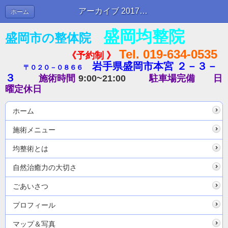
アーカイブ 2017年06月 | ブログ
ホーム
盛岡均整院
盛岡市の整体院
Tel. 019-634-0535
《予約制 》
岩手県盛岡市本宮 ２－３－
〒０２０－０８６６
３
施術時間
9:00~21:00
駐車場完備
日
曜定休日
ホーム
施術メニュー
均整術とは
自然治癒力の大切さ
ごあいさつ
プロフィール
マップ＆写真