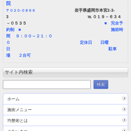
院
岩手県盛岡市本宮2-3-
〒
０２０-０８６６
3 ℡ ０１９－６３４
－０５３５
■ 完全予
約制 ■ 施術時
間 ９：００～２１：０
０ 定休日 日曜
日 駐車
場 ２台可
サイト内検索
ホーム
施術メニュー
均整術とは