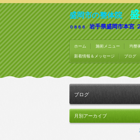
盛
盛岡市の整体院
岩手県盛岡市本宮 
０８６６
ホーム
施術メニュー
均整
新着情報＆メッセージ
ブログ
ブログ
月別アーカイブ