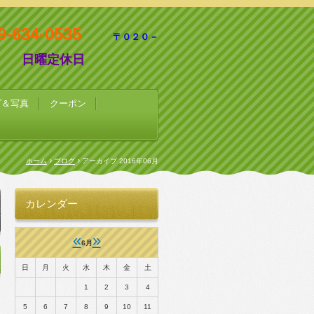
19-634-0535
〒０２０－
日曜定休日
プ＆写真
クーポン
ホーム
ブログ
アーカイブ 2016年06月
カレンダー
«
»
6月
日
月
火
水
木
金
土
1
2
3
4
5
6
7
8
9
10
11