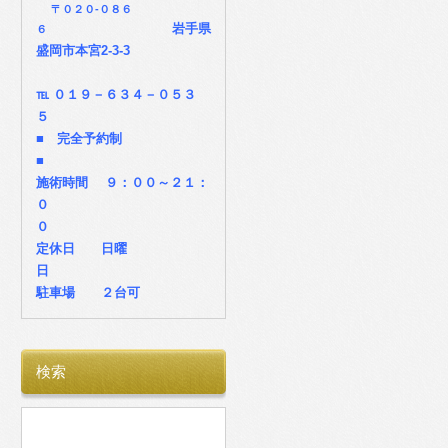
〒
０２０-０８６
岩手県
６
盛岡市本宮2-3-3
℡ ０１９－６３４－０５３
５
■ 完全予約制
■
施術時間 ９：００～２１：
０
０
定休日 日曜
日
駐車場 ２台可
検索