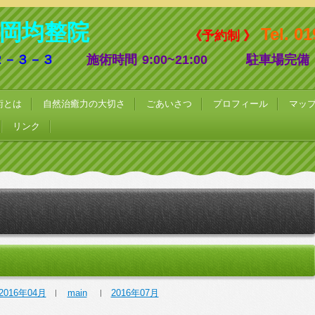
岡均整院
Tel. 0
《予約制 》
２－３－３
施術時間
9:00~21:00
駐車場完備
術とは
自然治癒力の大切さ
ごあいさつ
プロフィール
マッ
リンク
2016年04月
main
2016年07月